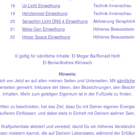
18
Ur-Licht Einweihung
Technik Innenschau
19
Herztempel Einweihung
Technik Innenschau
20
Seraphim Licht DNS 4 Einweihung
Aktivierung Seraphim
21
Meta-Gen Einweihung
Höheres Bewusstsein
22
Hyper Space Einweihung
Höheres Bewusstsein
©
gültig für sämtliche Inhalte: El Mogar Ba/Ronald Hoth
El Benia/Andrea Klimasch
Hinweis:
ich von Jetzt an auf allen meinen Seiten und Unterseiten. Mit
sämtliche
rseiten gemeint: Inklusive der Ideen, den Bezeichnungen, den Beschr
Inhalten. Mehr zum geistigen Eigentum ist in der Fußzeile zu finden.
itten zu beschreiten, hat das Ziel, dass Du mit Deiner eigenen Energ
ßeren Einflüssen, und dabei stets in Einheit mit Deinem wahren Sein, d
aftpotentiale aktiviert und veredelt, damit Du ein höheres Verständnis 
en meistern kannst, die auf Deinem Lebensweg, während der Erfüllun