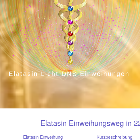
Elatasin Einweihungsweg in 22
Elatasin Einweihung
Kurzbeschreibung