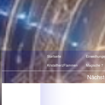
Startseite
Einweihung
KristallherzFlammen
Magische 7