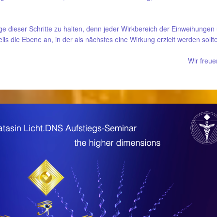
ge dieser Schritte zu halten, denn jeder Wirkbereich der Einweihungen 
ls die Ebene an, in der als nächstes eine Wirkung erzielt werden sollte
Wir freue