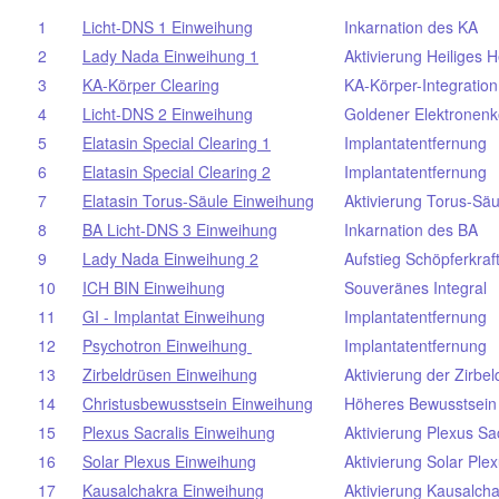
1
Licht-DNS 1 Einweihung
Inkarnation des KA
2
Lady Nada Einweihung 1
Aktivierung Heiliges 
3
KA-Körper Clearing
KA-Körper-Integration
4
Licht-DNS 2 Einweihung
Goldener Elektronenk
5
Elatasin Special Clearing 1
Implantatentfernung
6
Elatasin Special Clearing 2
Implantatentfernung
7
Elatasin Torus-Säule Einweihung
Aktivierung Torus-Säu
8
BA Licht-DNS 3 Einweihung
Inkarnation des BA
9
Lady Nada Einweihung 2
Aufstieg Schöpferkraf
10
ICH BIN Einweihung
Souveränes Integral
11
GI - Implantat Einweihung
Implantatentfernung
12
Psychotron Einweihung
Implantatentfernung
13
Zirbeldrüsen Einweihung
Aktivierung der Zirbe
14
Christusbewusstsein Einweihung
Höheres Bewusstsein
15
Plexus Sacralis Einweihung
Aktivierung Plexus Sac
16
Solar Plexus Einweihung
Aktivierung Solar Ple
17
Kausalchakra Einweihung
Aktivierung Kausalch