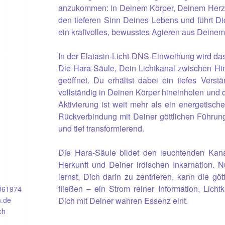
anzukommen: in Deinem Körper, Deinem Herzen
den tieferen Sinn Deines Lebens und führt D
ein kraftvolles, bewusstes Agieren aus Deinem
In der Elatasin-Licht-DNS-Einweihung wird das
Die Hara-Säule, Dein Lichtkanal zwischen Him
geöffnet. Du erhältst dabei ein tiefes Verst
vollständig in Deinen Körper hineinholen und d
Aktivierung ist weit mehr als ein energetische
Rückverbindung mit Deiner göttlichen Führung
und tief transformierend.
Die Hara-Säule bildet den leuchtenden Kan
Herkunft und Deiner irdischen Inkarnation. 
lernst, Dich darin zu zentrieren, kann die göt
fließen – ein Strom reiner Information, Licht
061974
n.de
Dich mit Deiner wahren Essenz eint.
ch