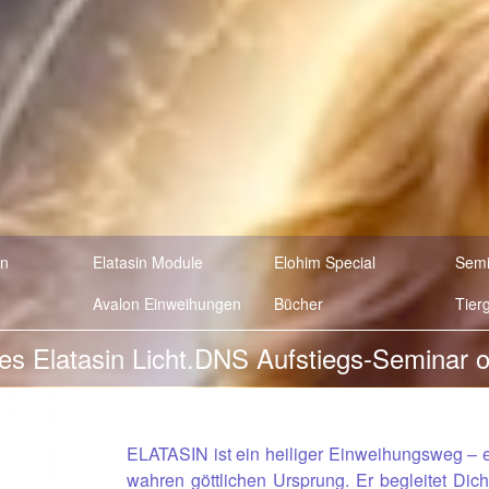
en
Elatasin Module
Elohim Special
Semi
Avalon Einweihungen
Bücher
Tier
... Elatasin Grad 1- Mittwoch, 3.6.2026
ELATASIN ist ein heiliger Einweihungsweg – 
wahren göttlichen Ursprung. Er begleitet Dich