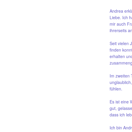
Andrea erklä
Liebe. Ich h
mir auch Fra
ihrerseits a
Seit vielen
finden konn
erhalten un
zusammenge
Im zweiten 
unglaublich
fühlen.
Es ist eine 
gut, gelasse
dass ich le
Ich bin And