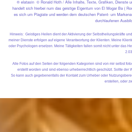
® elatasin © Ronald Hoth / Alle Inhalte, Texte, Grafiken, Dienste
handelt sich hierbei num das geistige Eigentum von El Mogar Ba ( Ron
es sich um Plagiate und werden dem deutschen Patent- um Markenam
durchlaufenen Ausbi
Hinweis: Geistiges Heilen dient der Aktivierung der Selbstheilungskräfte u
meiner Dienste erfolgen auf eigene Verantwortung der Klienten. Meine Kliente
oder Psychologen ersetzen. Meine Tätigkeiten fallen somit nicht unter das H
2.0
Alle Fotos auf den Seiten der folgenden Kategorien sind von mir selbst fo
erstellt worden und sind ebenso urheberrechtlich geschützt. Sollte der
So kann auch gegebenenfalls der Kontakt zum Urheber oder Nutzungsberecht
erstellen, oder z