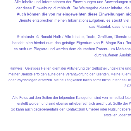
Alle Inhalte und Informationen der Einweihungen und Anwendungen s
der diese Einweihung durchläuft. Die Weitergabe dieser Inhalte, die 
Auch können die von mr eingeweihten diese Einweihungen nicht
Dienste entsprechen meinen Inkarnationsaufgaben, es steckt viel 
das Material, dass ich s
® elatasin © Ronald Hoth / Alle Inhalte, Texte, Grafiken, Dienste
handelt sich hierbei num das geistige Eigentum von El Mogar Ba ( Ron
es sich um Plagiate und werden dem deutschen Patent- um Markenam
durchlaufenen Ausbi
Hinweis: Geistiges Heilen dient der Aktivierung der Selbstheilungskräfte u
meiner Dienste erfolgen auf eigene Verantwortung der Klienten. Meine Kliente
oder Psychologen ersetzen. Meine Tätigkeiten fallen somit nicht unter das H
2.0
Alle Fotos auf den Seiten der folgenden Kategorien sind von mir selbst fo
erstellt worden und sind ebenso urheberrechtlich geschützt. Sollte der
So kann auch gegebenenfalls der Kontakt zum Urheber oder Nutzungsberecht
erstellen, oder z