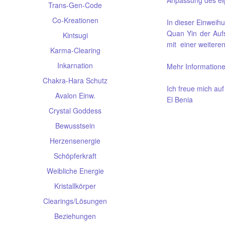
Anpassung des eig
Trans-Gen-Code
Co-Kreationen
In dieser Einweih
Quan Yin der Aufs
Kintsugi
mit einer weitere
Karma-Clearing
Inkarnation
Mehr Information
Chakra-Hara Schutz
Ich freue mich auf
Avalon Einw.
El Benia
Crystal Goddess
Bewusstsein
Herzensenergie
Schöpferkraft
Weibliche Energie
Kristallkörper
Clearings/Lösungen
Beziehungen