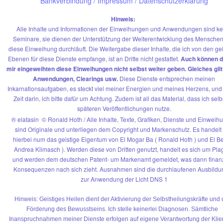
Bankverbindung
/
Impressum / Datenschutzerklärung
Hinweis:
Alle Inhalte und Informationen der Einweihungen und Anwendungen sind ke
Seminare, sie dienen der Unterstützung der Weiterentwicklung des Menschen
diese Einweihung durchläuft. Die Weitergabe dieser Inhalte, die ich von den ge
Ebenen für diese Dienste empfange, ist an Dritte nicht gestattet.
Auch können d
mir eingeweihten diese Einweihungen nicht selbst weiter geben. Gleiches gilt 
Anwendungen, Clearings usw.
Diese Dienste entsprechen meinen
Inkarnationsaufgaben, es steckt viel meiner Energien und meines Herzens, un
Zeit darin, ich bitte dafür um Achtung. Zudem ist all das Material, dass ich selb
späteren Veröffentlichungen nutze.
® elatasin © Ronald Hoth / Alle Inhalte, Texte, Grafiken, Dienste und Einwei
sind Originale und unterliegen dem Copyright und Markenschutz. Es handelt 
hierbei num das geistige Eigentum von El Mogar Ba ( Ronald Hoth ) und El Be
Andrea Klimasch ). Werden diese von Dritten genutzt, handelt es sich um Pla
und werden dem deutschen Patent- um Markenamt gemeldet, was dann finanz
Konsequenzen nach sich zieht. Ausnahmen sind die durchlaufenen Ausbild
zur Anwendung der Licht DNS 1
Hinweis: Geistiges Heilen dient der Aktivierung der Selbstheilungskräfte und 
Förderung des Bewusstseins. Ich stelle keinerlei Diagnosen. Sämtliche
Inanspruchnahmen meiner Dienste erfolgen auf eigene Verantwortung der Klie