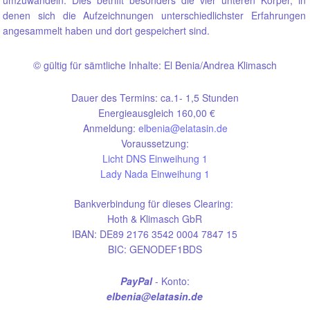
umzuwandeln. Dies betrifft besonders die vier unteren Körper, in
denen sich die Aufzeichnungen unterschiedlichster Erfahrungen
angesammelt haben und dort gespeichert sind.
©
gültig für sämtliche Inhalte: El Benia/Andrea Klimasch
Dauer des Termins: ca.1- 1,5 Stunden
Energieausgleich 160,00 €
Anmeldung:
elbenia@elatasin.de
Voraussetzung:
Licht DNS Einweihung 1
Lady Nada Einweihung 1
Bankverbindung für dieses Clearing:
Hoth & Klimasch GbR
IBAN: DE89 2176 3542 0004 7847 15
BIC: GENODEF1BDS
PayPal
- Konto:
elbenia@elatasin.de