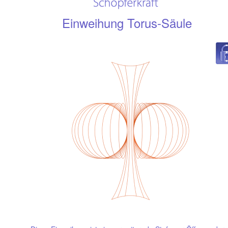
Einweihung Torus-Säule