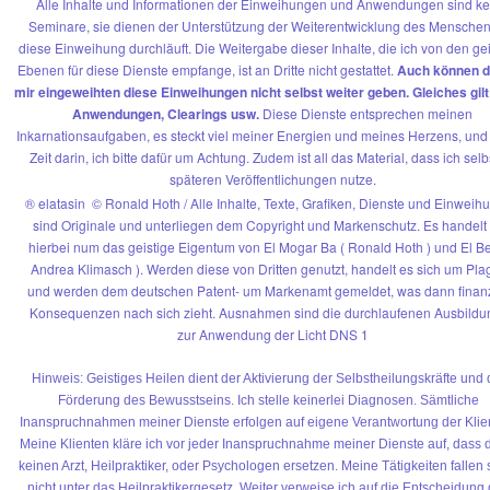
Alle Inhalte und Informationen der Einweihungen und Anwendungen sind ke
Seminare, sie dienen der Unterstützung der Weiterentwicklung des Menschen
diese Einweihung durchläuft. Die Weitergabe dieser Inhalte, die ich von den ge
Ebenen für diese Dienste empfange, ist an Dritte nicht gestattet.
Auch können d
mir eingeweihten diese Einweihungen nicht selbst weiter geben. Gleiches gilt 
Anwendungen, Clearings usw.
Diese Dienste entsprechen meinen
Inkarnationsaufgaben, es steckt viel meiner Energien und meines Herzens, un
Zeit darin, ich bitte dafür um Achtung. Zudem ist all das Material, dass ich selb
späteren Veröffentlichungen nutze.
® elatasin © Ronald Hoth / Alle Inhalte, Texte, Grafiken, Dienste und Einwei
sind Originale und unterliegen dem Copyright und Markenschutz. Es handelt 
hierbei num das geistige Eigentum von El Mogar Ba ( Ronald Hoth ) und El Be
Andrea Klimasch ). Werden diese von Dritten genutzt, handelt es sich um Pla
und werden dem deutschen Patent- um Markenamt gemeldet, was dann finanz
Konsequenzen nach sich zieht. Ausnahmen sind die durchlaufenen Ausbild
zur Anwendung der Licht DNS 1
Hinweis: Geistiges Heilen dient der Aktivierung der Selbstheilungskräfte und 
Förderung des Bewusstseins. Ich stelle keinerlei Diagnosen. Sämtliche
Inanspruchnahmen meiner Dienste erfolgen auf eigene Verantwortung der Klie
Meine Klienten kläre ich vor jeder Inanspruchnahme meiner Dienste auf, dass 
keinen Arzt, Heilpraktiker, oder Psychologen ersetzen. Meine Tätigkeiten fallen 
nicht unter das Heilpraktikergesetz. Weiter verweise ich auf die Entscheidung